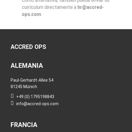
Como alternativa, también puede enviar su
currículum directamente a
hr@accred-
ops.com
.
ACCRED OPS
ALEMANIA
Paul-Gerhardt-Allee 54
81245 Múnich
+49 (0) 1795198843
info@accred-ops.com
FRANCIA